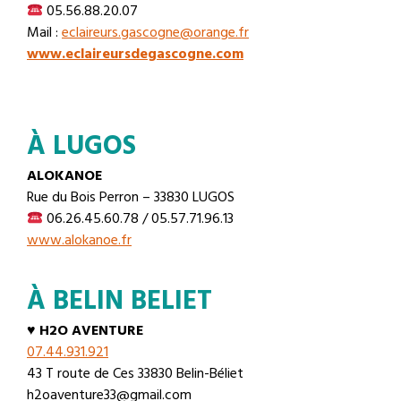
05.56.88.20.07
Mail :
eclaireurs.gascogne@orange.fr
www.eclaireursdegascogne.com
À LUGOS
ALOKANOE
Rue du Bois Perron – 33830 LUGOS
06.26.45.60.78 / 05.57.71.96.13
www.alokanoe.fr
À BELIN BELIET
♥
H2O AVENTURE
07.44.931.921
43 T route de Ces 33830 Belin-Béliet
h2oaventure33@gmail.com