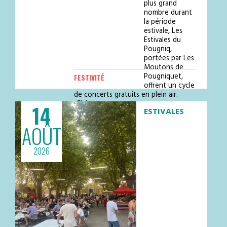
plus grand
nombre durant
la période
estivale, Les
Estivales du
Pougniq,
portées par Les
Moutons de
Pougniquet,
FESTIVITÉ
offrent un cycle
de concerts gratuits en plein air.
Châte…
14
ESTIVALES
AOÛT
2026