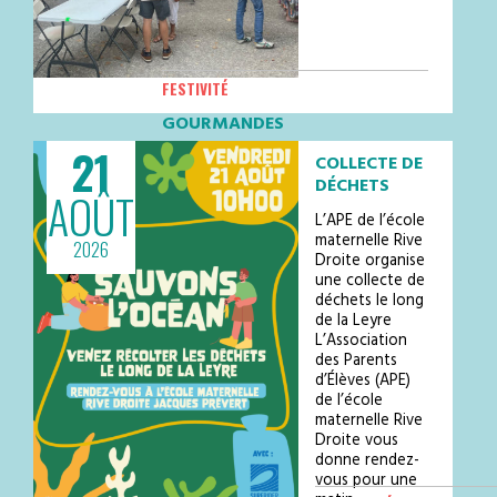
FESTIVITÉ
GOURMANDES
21
Les Estivales Gourmandes – Vendredi
COLLECTE DE
14 août ! Place du Champ de
DÉCHETS
AOÛT
Foire Dès 19hVenez profiter d’une
belle soirée estivale dans une
L’APE de l’école
ambiance chaleureuse et conviviale
maternelle Rive
2026
avec de nombreux food trucks, de la
Droite organise
restauration sur place et u…
une collecte de
déchets le long
de la Leyre
L’Association
des Parents
d’Élèves (APE)
de l’école
maternelle Rive
Droite vous
donne rendez-
vous pour une