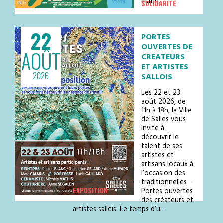
matin…
SOLIDARITÉ
22
PORTES
OUVERTES DE
AOÛT
CREATEURS
ET ARTISTES
2026
SALLOIS
Les 22 et 23
août 2026, de
11h à 18h, la Ville
de Salles vous
invite à
découvrir le
talent de ses
artistes et
artisans locaux à
l’occasion des
traditionnelles
EXPOSITION
Portes ouvertes
des créateurs et
artistes sallois. Le temps d’u…