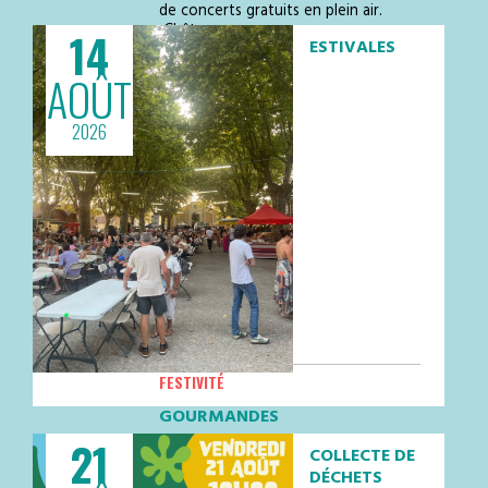
de concerts gratuits en plein air.
Châte…
14
ESTIVALES
AOÛT
2026
FESTIVITÉ
GOURMANDES
21
Les Estivales Gourmandes – Vendredi
COLLECTE DE
14 août ! Place du Champ de
DÉCHETS