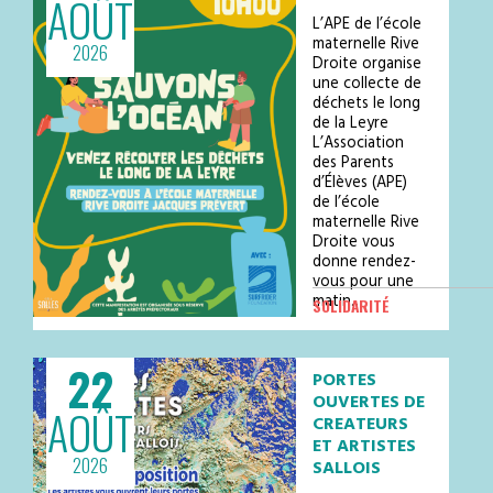
AOÛT
Foire Dès 19hVenez profiter d’une
belle soirée estivale dans une
L’APE de l’école
ambiance chaleureuse et conviviale
maternelle Rive
2026
avec de nombreux food trucks, de la
Droite organise
restauration sur place et u…
une collecte de
déchets le long
de la Leyre
L’Association
des Parents
d’Élèves (APE)
de l’école
maternelle Rive
Droite vous
donne rendez-
vous pour une
matin…
SOLIDARITÉ
22
PORTES
OUVERTES DE
AOÛT
CREATEURS
ET ARTISTES
2026
SALLOIS