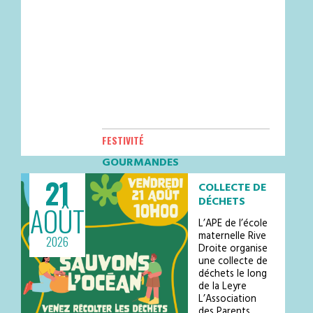
FESTIVITÉ
GOURMANDES
21
Les Estivales Gourmandes – Vendredi
COLLECTE DE
14 août ! Place du Champ de
DÉCHETS
AOÛT
Foire Dès 19hVenez profiter d’une
belle soirée estivale dans une
L’APE de l’école
ambiance chaleureuse et conviviale
maternelle Rive
2026
avec de nombreux food trucks, de la
Droite organise
restauration sur place et u…
une collecte de
déchets le long
de la Leyre
L’Association
des Parents