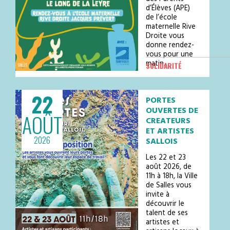
d’Élèves (APE)
de l’école
maternelle Rive
Droite vous
donne rendez-
vous pour une
matin…
SOLIDARITÉ
22
PORTES
OUVERTES DE
AOÛT
CREATEURS
ET ARTISTES
2026
SALLOIS
Les 22 et 23
août 2026, de
11h à 18h, la Ville
de Salles vous
invite à
découvrir le
talent de ses
artistes et