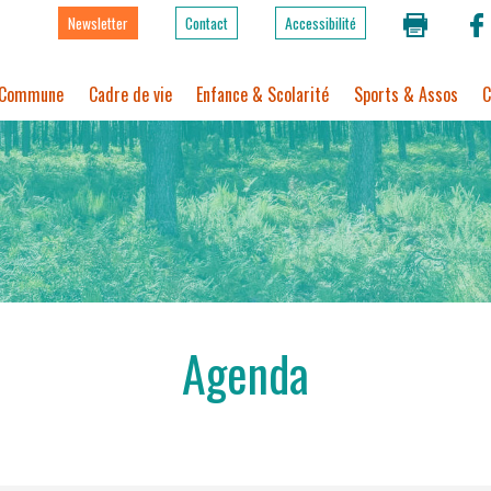
Newsletter
Contact
Accessibilité
Commune
Cadre de vie
Enfance & Scolarité
Sports & Assos
C
Agenda