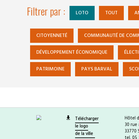
Filtrer par :
LOTO
TOUT
A
CITOYENNETÉ
COMMUNAUTÉ DE COM
DÉVELOPPEMENT ÉCONOMIQUE
ÉLECT
PATRIMOINE
PAYS BARVAL
SCO
Hôtel d
Télécharger
30 rue 
le logo
33770 
de la ville
tel. 05