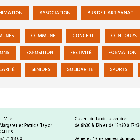
NIMATION
ASSOCIATION
BUS DE L'ARTISANAT
MUNES
COMMUNE
CONCERT
CONCOURS
IONS
EXPOSITION
FESTIVITÉ
FORMATION
LARITÉ
SENIORS
SOLIDARITÉ
SPORTS
e Ville
Ouvert du lundi au vendredi
Margaret et Patricia Taylor
de 8h30 à 12h et de 13h30 à 17h3
SALLES
 57 71 98 60
2ème et 4ème samedi du mois