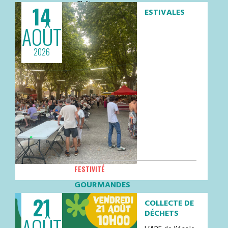
Châte…
14
ESTIVALES
AOÛT
2026
FESTIVITÉ
GOURMANDES
21
Les Estivales Gourmandes – Vendredi
COLLECTE DE
14 août ! Place du Champ de
DÉCHETS
AOÛT
Foire Dès 19hVenez profiter d’une