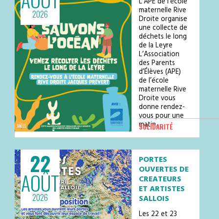
belle soirée estivale dans une
L’APE de l’école
ambiance chaleureuse et conviviale
maternelle Rive
2026
avec de nombreux food trucks, de la
Droite organise
restauration sur place et u…
une collecte de
déchets le long
de la Leyre
L’Association
des Parents
d’Élèves (APE)
de l’école
maternelle Rive
Droite vous
donne rendez-
vous pour une
matin…
SOLIDARITÉ
22
PORTES
OUVERTES DE
AOÛT
CREATEURS
ET ARTISTES
2026
SALLOIS
Les 22 et 23